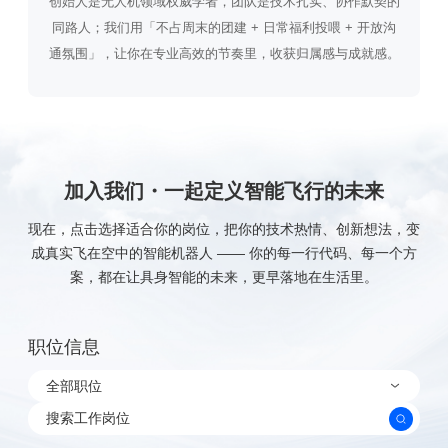
创始人是无人机领域权威学者，团队是技术扎实、协作默契的
同路人；我们用「不占周末的团建 + 日常福利投喂 + 开放沟
通氛围」，让你在专业高效的节奏里，收获归属感与成就感。
加入我们・一起定义智能飞行的未来
现在，点击选择适合你的岗位，把你的技术热情、创新想法，变
成真实飞在空中的智能机器人 —— 你的每一行代码、
每一个方
案，都在让具身智能的未来，更早落地在生活里。
职位信息
全部职位